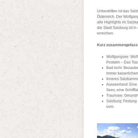
Unbestritten ist das Sa
Österreich. Der Wolfgang
alle Highlights im Salz
die Stadt Salzburg ist i
erreichen.
Kurz zusammengefasst d
Wolfgangsee: Wolf
Postalm – Das To
Bad Ischl: Bezaube
immer kaiserlichem 
Inneres Salzkamme
Ausseerland: Eine 
Sees, eine Schifff
Traunsee: Gmundne
Salzburg: Festung
uvm.