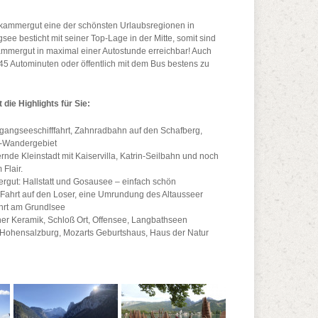
lzkammergut eine der schönsten Urlaubsregionen in
see besticht mit seiner Top-Lage in der Mitte, somit sind
kammergut in maximal einer Autostunde erreichbar! Auch
n 45 Autominuten oder öffentlich mit dem Bus bestens zu
ie Highlights für Sie:
gangseeschifffahrt, Zahnradbahn auf den Schafberg,
p-Wandergebiet
rnde Kleinstadt mit Kaiservilla, Katrin-Seilbahn und noch
Flair.
rgut: Hallstatt und Gosausee – einfach schön
Fahrt auf den Loser, eine Umrundung des Altausseer
ahrt am Grundlsee
r Keramik, Schloß Ort, Offensee, Langbathseen
 Hohensalzburg, Mozarts Geburtshaus, Haus der Natur