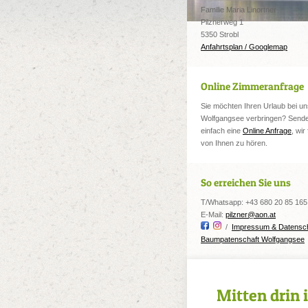
Familie Maria Linortner
Pilznerweg 1
5350 Strobl
Anfahrtsplan / Googlemap
Online Zimmeranfrage
Sie möchten Ihren Urlaub bei u
Wolfgangsee verbringen? Sende
einfach eine
Online Anfrage
, wir
von Ihnen zu hören.
So erreichen Sie uns
T/Whatsapp: +43 680 20 85 165
E-Mail:
pilzner@aon.at
/
Impressum & Datensc
Baumpatenschaft Wolfgangsee
Mitten drin 