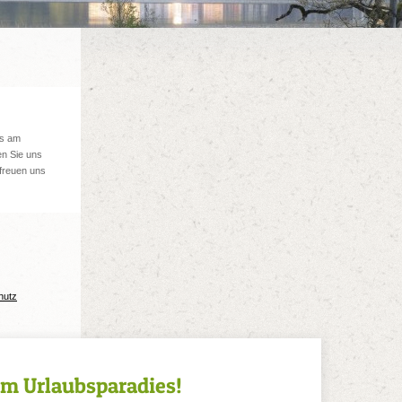
ns am
n Sie uns
 freuen uns
hutz
im Urlaubsparadies!