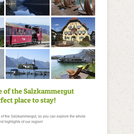
le of the Salzkammergut
rfect place to stay!
e of the Salzkammergut, so you can explore the whole
nd highlights of our region!