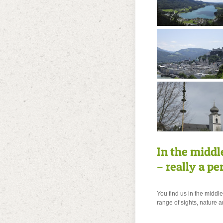
In the midd
– really a pe
You find us in the middl
range of sights, nature a