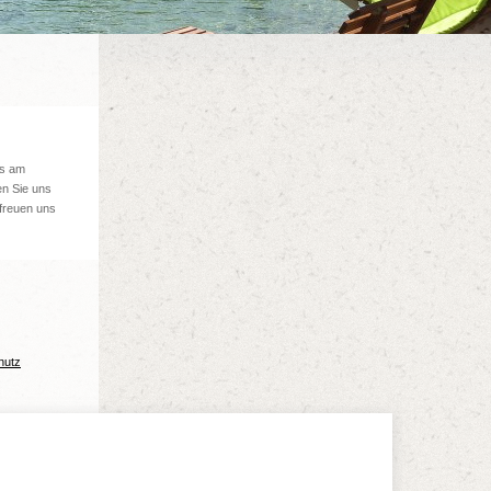
ns am
n Sie uns
 freuen uns
hutz