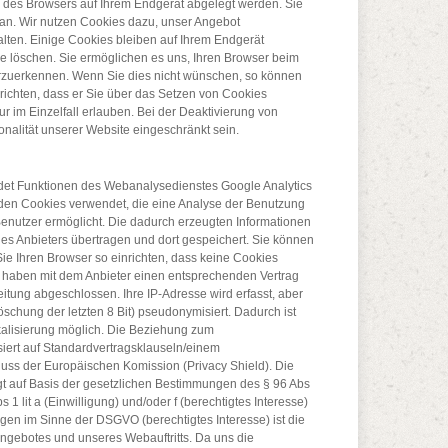
fe des Browsers auf Ihrem Endgerät abgelegt werden. Sie
an. Wir nutzen Cookies dazu, unser Angebot
alten. Einige Cookies bleiben auf Ihrem Endgerät
se löschen. Sie ermöglichen es uns, Ihren Browser beim
zuerkennen. Wenn Sie dies nicht wünschen, so können
nrichten, dass er Sie über das Setzen von Cookies
nur im Einzelfall erlauben. Bei der Deaktivierung von
onalität unserer Website eingeschränkt sein.
et Funktionen des Webanalysedienstes Google Analytics
den Cookies verwendet, die eine Analyse der Benutzung
Benutzer ermöglicht. Die dadurch erzeugten Informationen
es Anbieters übertragen und dort gespeichert. Sie können
Sie Ihren Browser so einrichten, dass keine Cookies
 haben mit dem Anbieter einen entsprechenden Vertrag
itung abgeschlossen. Ihre IP-Adresse wird erfasst, aber
schung der letzten 8 Bit) pseudonymisiert. Dadurch ist
kalisierung möglich. Die Beziehung zum
iert auf Standardvertragsklauseln/einem
ss der Europäischen Komission (Privacy Shield). Die
gt auf Basis der gesetzlichen Bestimmungen des § 96 Abs
 1 lit a (Einwilligung) und/oder f (berechtigtes Interesse)
en im Sinne der DSGVO (berechtigtes Interesse) ist die
gebotes und unseres Webauftritts. Da uns die