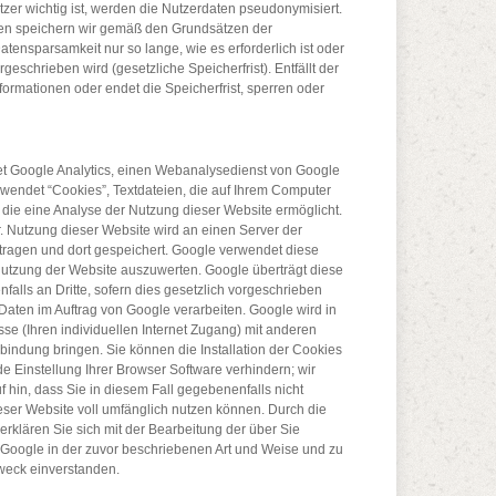
zer wichtig ist, werden die Nutzerdaten pseudonymisiert.
n speichern wir gemäß den Grundsätzen der
ensparsamkeit nur so lange, wie es erforderlich ist oder
eschrieben wird (gesetzliche Speicherfrist). Entfällt der
ormationen oder endet die Speicherfrist, sperren oder
t Google Analytics, einen Webanalysedienst von Google
rwendet “Cookies”, Textdateien, die auf Ihrem Computer
die eine Analyse der Nutzung dieser Website ermöglicht.
r. Nutzung dieser Website wird an einen Server der
ragen und dort gespeichert. Google verwendet diese
Nutzung der Website auszuwerten. Google überträgt diese
alls an Dritte, sofern dies gesetzlich vorgeschrieben
 Daten im Auftrag von Google verarbeiten. Google wird in
sse (Ihren individuellen Internet Zugang) mit anderen
bindung bringen. Sie können die Installation der Cookies
e Einstellung Ihrer Browser Software verhindern; wir
 hin, dass Sie in diesem Fall gegebenenfalls nicht
eser Website voll umfänglich nutzen können. Durch die
rklären Sie sich mit der Bearbeitung der über Sie
Google in der zuvor beschriebenen Art und Weise und zu
eck einverstanden.