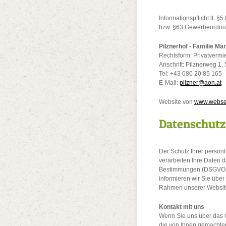
Informationspflicht lt
bzw. §63 Gewerbeordnun
Pilznerhof - Familie Mar
Rechtsform: Privatvermi
Anschrift: Pilznerweg 1
Tel: +43 680 20 85 165
E-Mail:
pilzner@aon.at
Website von
www.websei
Datenschutz
Der Schutz Ihrer persönl
verarbeiten Ihre Daten 
Bestimmungen (DSGVO, T
informieren wir Sie über
Rahmen unserer Websit
Kontakt mit uns
Wenn Sie uns über das O
die von Ihnen gemachte