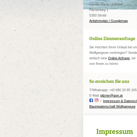
Familie Maria Linortner
Pilznerweg 1
5350 Strobl
Anfahrtsplan / Googlemap
Online Zimmeranfrage
Sie möchten Ihren Urlaub bei u
Wolfgangsee verbringen? Sende
einfach eine
Online Anfrage
, wir
von Ihnen zu hören.
So erreichen Sie uns
T/Whatsapp: +43 680 20 85 165
E-Mail:
pilzner@aon.at
/
Impressum & Datensc
Baumpatenschaft Wolfgangsee
Impressum