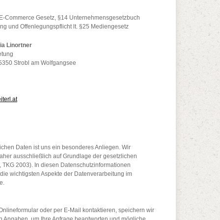
. §5 E-Commerce Gesetz, §14 Unternehmensgesetzbuch
g und Offenlegungspflicht lt. §25 Mediengesetz
ia Linortner
etung
, 5350 Strobl am Wolfgangsee
terl.at
ichen Daten ist uns ein besonderes Anliegen. Wir
daher ausschließlich auf Grundlage der gesetzlichen
KG 2003). In diesen Datenschutzinformationen
 die wichtigsten Aspekte der Datenverarbeitung im
e.
nlineformular oder per E-Mail kontaktieren, speichern wir
n Angaben, um Ihre Anfrage beantworten und mögliche