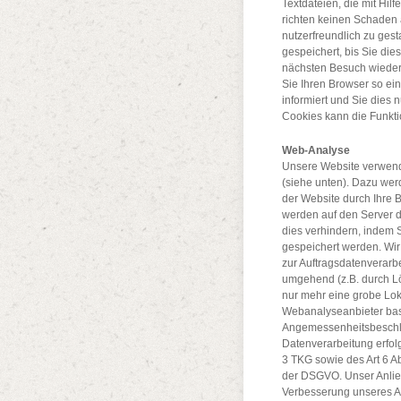
Textdateien, die mit Hil
richten keinen Schaden 
nutzerfreundlich zu gest
gespeichert, bis Sie die
nächsten Besuch wieder
Sie Ihren Browser so ei
informiert und Sie dies 
Cookies kann die Funkti
Web-Analyse
Unsere Website verwend
(siehe unten). Dazu wer
der Website durch Ihre 
werden auf den Server d
dies verhindern, indem 
gespeichert werden. Wir
zur Auftragsdatenverarbe
umgehend (z.B. durch Lö
nur mehr eine grobe Lo
Webanalyseanbieter bas
Angemessenheitsbeschlu
Datenverarbeitung erfol
3 TKG sowie des Art 6 Abs
der DSGVO. Unser Anlieg
Verbesserung unseres An