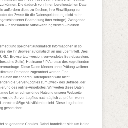
 zu können. Die dadurch von Ihnen bereitgestellten Daten
Sie auffordern diese zu löschen, Ihre Einwilligung zur
oder der Zweck für die Datenspeicherung nicht mehr
abgeschlossener Bearbeitung Ihrer Anfrage). Zwingende
en – insbesondere Aufbewahrungsfristen – bleiben
erhebt und speichert automatisch Informationen in so
es, die Ihr Browser automatisch an uns übermittelt. Dies
 (URL), Browsertyp/ -version, verwendetes Betriebssystem,
 besuchte Seite), Hostname / IP Adresse des zugreifenden
erveranfrage. Diese Daten können ohne Prüfung weiterer
stimmten Personen zugeordnet werden Eine
 Daten mit anderen Datenquellen wird nicht
nden die Server-Logfiles zum Zweck des Betriebs, der
mierung des online-Angebotes. Wir werten diese Daten
olange keine rechtswidrige Nutzung unserer Webseite
s vor, die Server-Logfiles nachträglich zu prüfen, wenn
f unrechtmäßige Aktivitäten besteht. Diese Logdateien
g gespeichert.
et so genannte Cookies. Dabei handelt es sich um kleine