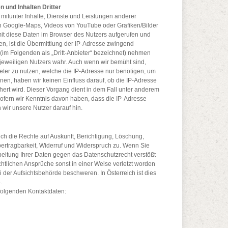
 und Inhalten Dritter
mitunter Inhalte, Dienste und Leistungen anderer
von Google-Maps, Videos von YouTube oder Grafiken/Bilder
it diese Daten im Browser des Nutzers aufgerufen und
en, ist die Übermittlung der IP-Adresse zwingend
 (im Folgenden als „Dritt-Anbieter“ bezeichnet) nehmen
 jeweiligen Nutzers wahr. Auch wenn wir bemüht sind,
ieter zu nutzen, welche die IP-Adresse nur benötigen, um
nnen, haben wir keinen Einfluss darauf, ob die IP-Adresse
ert wird. Dieser Vorgang dient in dem Fall unter anderem
Sofern wir Kenntnis davon haben, dass die IP-Adresse
 wir unsere Nutzer darauf hin.
ich die Rechte auf Auskunft, Berichtigung, Löschung,
rtragbarkeit, Widerruf und Widerspruch zu. Wenn Sie
beitung Ihrer Daten gegen das Datenschutzrecht verstößt
chtlichen Ansprüche sonst in einer Weise verletzt worden
i der Aufsichtsbehörde beschweren. In Österreich ist dies
.
 folgenden Kontaktdaten: